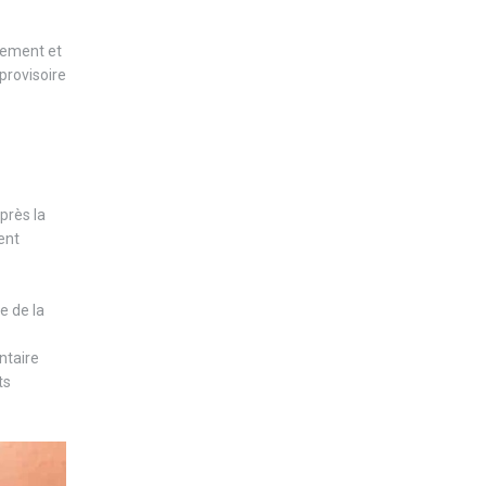
ivement et
 provisoire
près la
ent
e de la
ntaire
ts