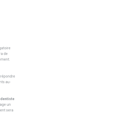
ogatoire
ra de
tement.
e répondre
nts au-
e
dentiste
nage un
ment sera