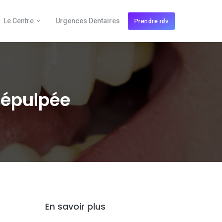
Le Centre
Urgences Dentaires
Prendre rdv
dépulpée
En savoir plus
?