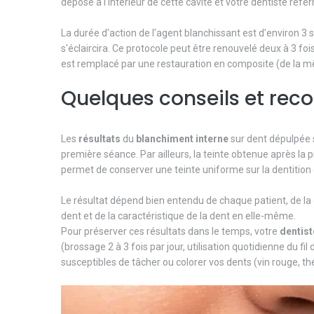
déposé à l'intérieur de cette cavité et votre dentiste refe
La durée d'action de l'agent blanchissant est d'environ 3
s'éclaircira. Ce protocole peut être renouvelé deux à 3 fois
est remplacé par une restauration en composite (de la m
Quelques conseils et re
Les
résultats
du
blanchiment
interne
sur dent dépulpée
première séance. Par ailleurs, la teinte obtenue après la
permet de conserver une teinte uniforme sur la dentition
Le résultat dépend bien entendu de chaque patient, de la dy
dent et de la caractéristique de la dent en elle-même.
Pour préserver ces résultats dans le temps, votre
dentist
(brossage 2 à 3 fois par jour, utilisation quotidienne du f
susceptibles de tâcher ou colorer vos dents (vin rouge, thé,