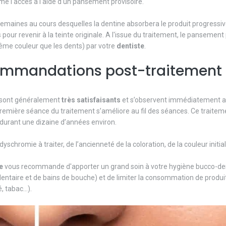
rme l'accès à l'aide d'un pansement provisoire.
 semaines au cours desquelles la dentine absorbera le produit progress
 pour revenir à la teinte originale. A l'issue du traitement, le pansement
ême couleur que les dents) par votre
dentiste
.
commandations post-traitement
 sont généralement
très
satisfaisants
et s’observent immédiatement a
 première séance du traitement s’améliore au fil des séances. Ce traitem
 durant une dizaine d’années environ.
schromie à traiter, de l’ancienneté de la coloration, de la couleur initial
e
vous recommande d'apporter un grand soin à votre hygiène bucco-de
il dentaire et de bains de bouche) et de limiter la consommation de produi
 tabac...).