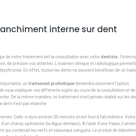
anchiment interne sur dent
ape de votre traitement est la consultation avec votre
dentiste
; l'interr
ion, de préciser vos attentes. L'examen clinique et radiologique permett
e dyschromie. En effet, toutes les dents ne peuvent bénéficier de ce trai
 importante, un
traitement
prothétique
deviendra sûrement l'option
 vous expliquer ces différents sujets au cours de la consultation et d
enter. De la même manière, ce traitement n'est jamais réalisé sur les de
e dent n'est pas étanche.
mmée. Celle-ci dure environ 30 minutes et est tout à fait indolore. Votr
e d'un champ opératoire (la digue dentaire). A l'aide d'une fraise, il amé
ent qui contenait les nerfs et vaisseaux sanguins. Le produit de blanchi