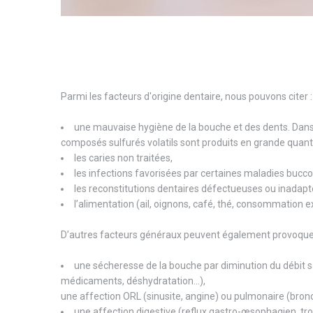
Parmi les facteurs d'origine dentaire, nous pouvons citer :
une mauvaise hygiène de la bouche et des dents. Dans ce
composés sulfurés volatils sont produits en grande quan
les caries non traitées,
les infections favorisées par certaines maladies bucco-d
les reconstitutions dentaires défectueuses ou inadapt
l’alimentation (ail, oignons, café, thé, consommation e
D’autres facteurs généraux peuvent également provoquer
une sécheresse de la bouche par diminution du débit sa
médicaments, déshydratation…),
une affection ORL (sinusite, angine) ou pulmonaire (bron
une affection digestive (reflux gastro-œsophagien, troub