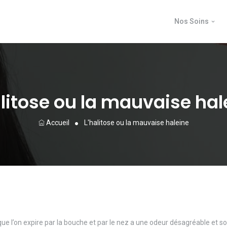
Nos Soins
alitose ou la mauvaise hal
Accueil
L'halitose ou la mauvaise haleine
 que l’on expire par la bouche et par le nez a une odeur désagréable et s