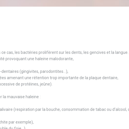
 cas, les bactéries prolifèrent sur les dents, les gencives et la langue.
tité provoquant une haleine malodorante,
entaires (gingivites, parodontites...),
ées amenant une rétention trop importante de la plaque dentaire,
xcessive de protéines, jeûne).
 la mauvaise haleine :
livaire (respiration par la bouche, consommation de tabac ou d’alcool, 
chite par exemple),
le du foie...),