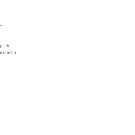
ne
ape du
ie une ou