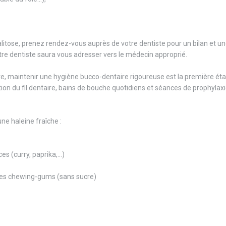
'halitose, prenez rendez-vous auprès de votre dentiste pour un bilan et u
votre dentiste saura vous adresser vers le médecin approprié.
ire, maintenir une hygiène bucco-dentaire rigoureuse est la première ét
ation du fil dentaire, bains de bouche quotidiens et séances de prophylax
ne haleine fraîche :
s (curry, paprika,...)
es chewing-gums (sans sucre)