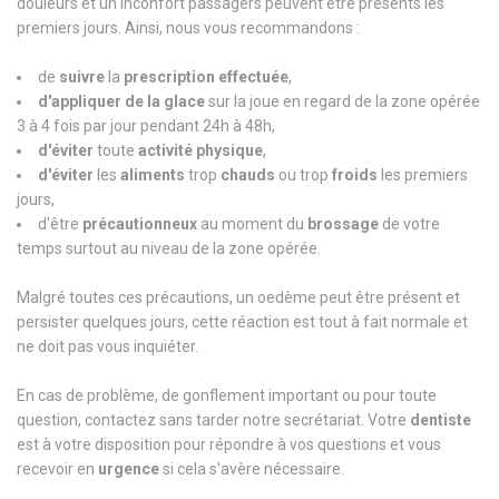
douleurs et un inconfort passagers peuvent être présents les
premiers jours. Ainsi, nous vous recommandons :
de
suivre
la
prescription
effectuée
,
d'appliquer de la glace
sur la joue en regard de la zone opérée
3 à 4 fois par jour pendant 24h à 48h,
d'éviter
toute
activité
physique
,
d'éviter
les
aliments
trop
chauds
ou trop
froids
les premiers
jours,
d'être
précautionneux
au moment du
brossage
de votre
temps surtout au niveau de la zone opérée.
Malgré toutes ces précautions, un oedème peut être présent et
persister quelques jours, cette réaction est tout à fait normale et
ne doit pas vous inquiéter.
En cas de problème, de gonflement important ou pour toute
question, contactez sans tarder notre secrétariat. Votre
dentiste
est à votre disposition pour répondre à vos questions et vous
recevoir en
urgence
si cela s'avère nécessaire.